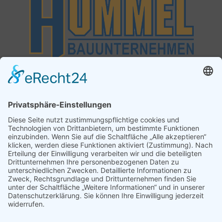
Reden Sie mit uns, wir beraten Sie
gerne!
Hummel Bauunternehmen GmbH
Von-Vischbach-Straße 6 . 92287 Schmidmühlen
Telefon 09474 951130
Mobil 0173 3534149
mail@hummel-bauunternehmen.de